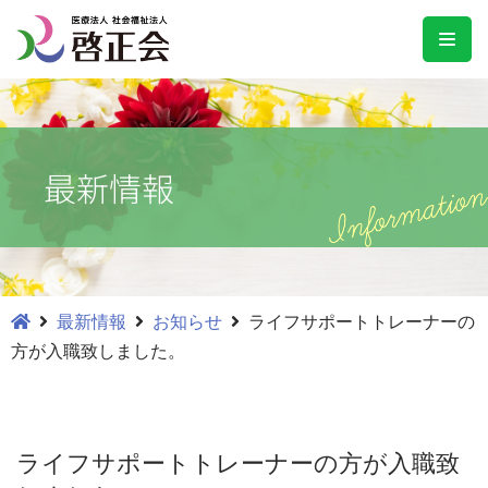
コ
ン
テ
ン
最新情報
ツ
へ
ス
キ
ッ
最新情報
お知らせ
ライフサポートトレーナーの
プ
方が入職致しました。
ライフサポートトレーナーの方が入職致