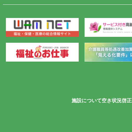
施設について
空き状況
啓正