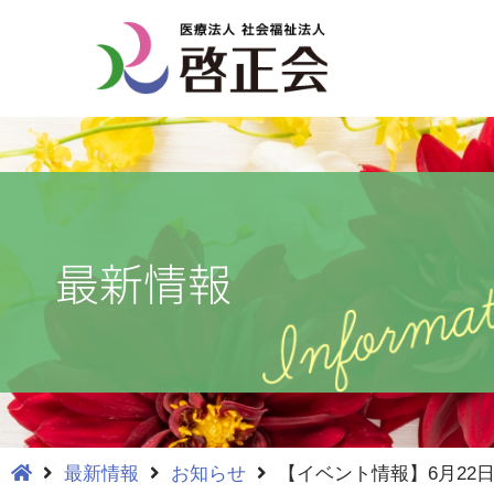
コ
ン
テ
ン
ツ
へ
ス
最新情報
キ
ッ
プ
最新情報
お知らせ
【イベント情報】6月22